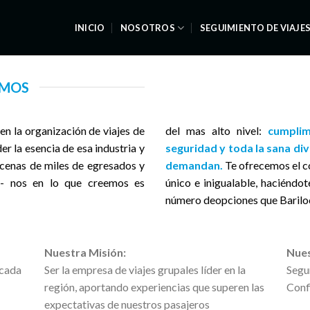
INICIO
NOSOTROS
SEGUIMIENTO DE VIAJE
OMOS
n la organización de viajes de
del mas alto nivel:
cumplimi
r la esencia de esa industria y
seguridad y toda la sana di
ecenas de miles de egresados y
demandan.
Te ofrecemos el co
r- nos en lo que creemos es
único e inigualable, haciéndo
número deopciones que Bariloch
Nuestra Misión:
Nues
 cada
Ser la empresa de viajes grupales líder en la
Segu
región, aportando experiencias que superen las
Conf
expectativas de nuestros pasajeros