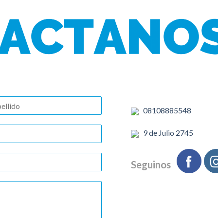
08108885548
9 de Julio 2745
Seguinos