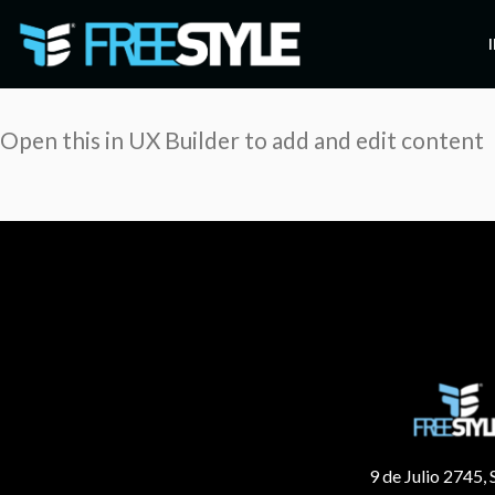
Skip
to
content
Open this in UX Builder to add and edit content
9 de Julio 2745, 